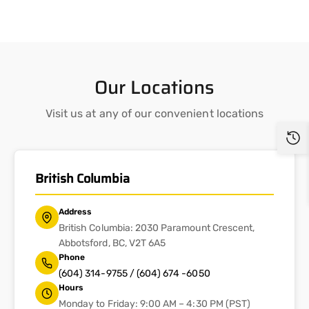
u
l
i
e
r
Our Locations
Visit us at any of our convenient locations
British Columbia
Address
British Columbia: 2030 Paramount Crescent,
Abbotsford, BC, V2T 6A5
Phone
(604) 314-9755 / (604) 674 -6050
Hours
Monday to Friday: 9:00 AM – 4:30 PM (PST)