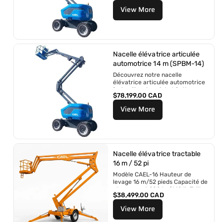
r
View More
i
x
r
é
g
u
Nacelle élévatrice articulée
l
automotrice 14 m (SPBM-14)
i
Découvrez notre nacelle
e
élévatrice articulée automotrice
r
à chenilles de pointe ! Cette
P
$78,199.00 CAD
solution de levage innovante et
r
polyvalente est...
View More
i
x
r
é
g
u
Nacelle élévatrice tractable
l
16 m / 52 pi
i
Modèle CAEL-16 Hauteur de
e
levage 16 m/52 pieds Capacité de
r
chargement 200 kg/440 lb Taille
P
$38,499.00 CAD
de la plate-forme...
r
View More
i
x