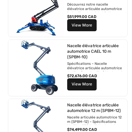
n
Découvrez notre nacelle
:
élévatrice articulée automotrice
à chenilles de pointe ! Cette
P
$51,999.00 CAD
solution de levage innovante et
r
polyvalente est...
View More
i
x
r
é
g
Nacelle élévatrice articulée
u
automotrice CAEL 10 m
l
(SPBM-10)
i
Spécifications – Nacelle
e
élévatrice articulée automotrice
r
de 10 m (sur chenilles) Hauteur de
P
$72,676.00 CAD
travail maximale : 10 m...
r
View More
i
x
r
é
g
Nacelle élévatrice articulée
u
automotrice 12 m (SPBM-12)
l
Nacelle articulée automotrice 12
i
m (SPBM-12) – Spécifications
e
Modèle : SPBM-12 Hauteur de
r
P
$74,499.00 CAD
travail maximale : 12 m...