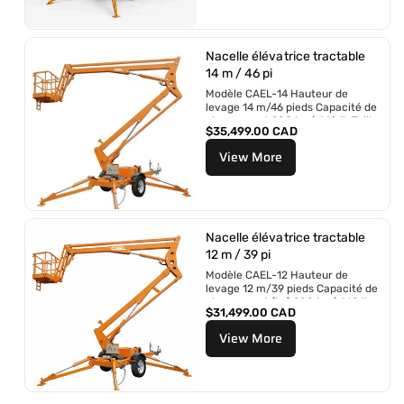
r
é
g
u
Nacelle élévatrice tractable
l
14 m / 46 pi
i
Modèle CAEL-14 Hauteur de
e
levage 14 m/46 pieds Capacité de
r
chargement 200 kg / 440 lb Taille
P
$35,499.00 CAD
de...
r
View More
i
x
r
é
g
u
Nacelle élévatrice tractable
l
12 m / 39 pi
i
Modèle CAEL-12 Hauteur de
e
levage 12 m/39 pieds Capacité de
r
chargement (kg) 200 kg / 440 lb
P
$31,499.00 CAD
Taille...
r
View More
i
x
r
é
g