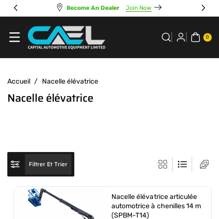
Passer Au
Become An Dealer
Join Now
Contenu
0 A
RTI
0
CL
E
Accueil
/
Nacelle élévatrice
C
Nacelle élévatrice
o
l
l
e
c
Filtrer Et Trier
t
i
Nacelle élévatrice articulée
o
automotrice à chenilles 14 m
(SPBM-T14)